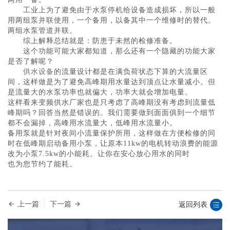
　　工业上为了避免由于水泵停机给设备造成损坏，所以一般
用两组泵并联使用，一个备用，以备其中一个维修时的替代。
两组水泵管道并联。
　　综上解释总结就是：防患于未然的检修准备。
　　这个功能可能大家都知道，那么还有一个隐藏的功能大家
是否了解呢？
供水设备
的流量设计都是在满负荷状态下算的大流量区
间，这样做是为了避免高峰期用水量达到顶点让水量减小。但
是流量大的水泵功率也就偏大，功率大就会增加电量。
这样看来变频供水厂家也是只考虑了高峰期没有考虑到流量低
峰期吗？回答当然是错误的。我们需要做到面面俱到一个细节
都不会漏掉，高峰用水流量大，低峰用水流量小。
备用泵就是针对夜间小流量保护所用，这样做在方便检修的同
时在低峰期启动备用小泵，让原本11kw的电机转动浪费的能源
改为小泵7.5kw的小能耗。让你在安心放心用水的同时
也为您节约了能耗。
上一篇
下一篇
返回列表