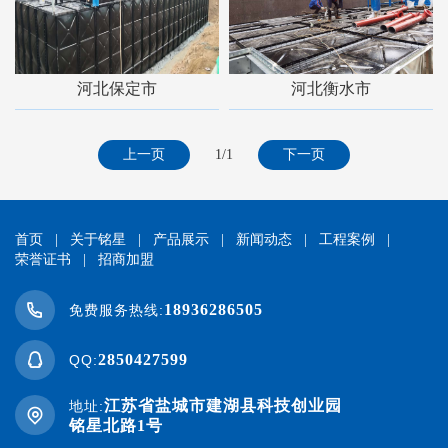
河北保定市
河北衡水市
上一页
1/1
下一页
首页
|
关于铭星
|
产品展示
|
新闻动态
|
工程案例
|
荣誉证书
|
招商加盟
18936286505
免费服务热线:
2850427599
QQ:
江苏省盐城市建湖县科技创业园
地址:
铭星北路1号