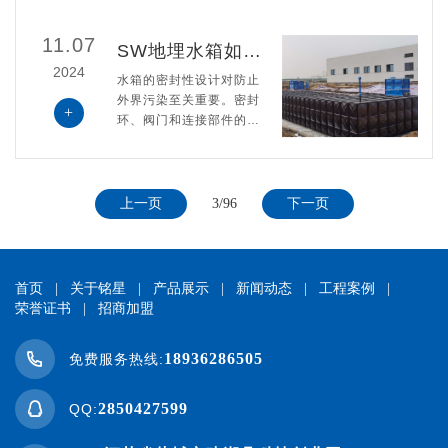
栓及橡胶密封垫片进行拼
装，严禁采用焊接。
11.07
SW地埋水箱如何确保水质安全？
2024
水箱的密封性设计对防止
外界污染至关重要。密封
+
环、阀门和连接部件的完
好性在安装过程中得到仔
细检查，并定期检查和更
换，以避免地下水、土壤
或其他污染物进入水箱。
上一页
3/96
下一页
首页
|
关于铭星
|
产品展示
|
新闻动态
|
工程案例
|
荣誉证书
|
招商加盟
18936286505
免费服务热线:
2850427599
QQ: