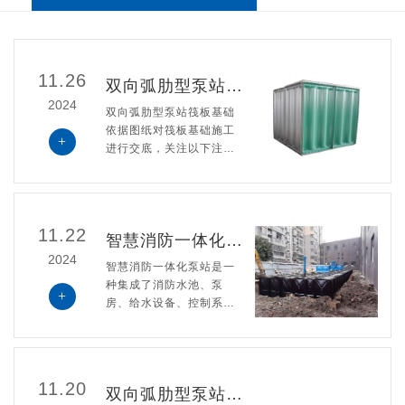
11.26
双向弧肋型泵站筏板基础技术交底要注意哪些？
2024
双向弧肋型泵站筏板基础
依据图纸对筏板基础施工
+
进行交底，关注以下注意
点：1.筏板基础用抗渗混凝
土；2.预埋管放置和沟槽的
位置及尺寸；3.积水坑的位
置；4.混凝土表面平整度需
11.22
智慧消防一体化泵站的定义和解释
压光处理。
2024
智慧消防一体化泵站是一
种集成了消防水池、泵
+
房、给水设备、控制系统
等设施的综合消防给水系
统。
11.20
双向弧肋型泵站全自动生产线流程，效率急速上升！