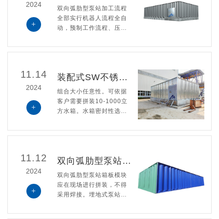
2024
双向弧肋型泵站加工流程
全部实行机器人流程全自
+
动，预制工作流程、压
板、切角、打孔全流程自
动化。板材一次性模压成
型，使用寿命长、抗震性
能好、节能环保、刚度
11.14
装配式SW不锈钢水箱的优点
大、寿价比高等特点。
2024
组合大小任意性。可依据
客户需要拼装10-1000立
+
方水箱。水箱密封性选用
研制的定型产品-密封带，
该密封带具备耐潮、耐空
气氧化密封性性能好等优
势。使用期达50年左右。
11.12
双向弧肋型泵站箱板安装方式介绍？
2024
双向弧肋型泵站箱板模块
应在现场进行拼装，不得
+
采用焊接。埋地式泵站的
箱板模块和经过热镀锌的
钢结构均应在现场采用螺