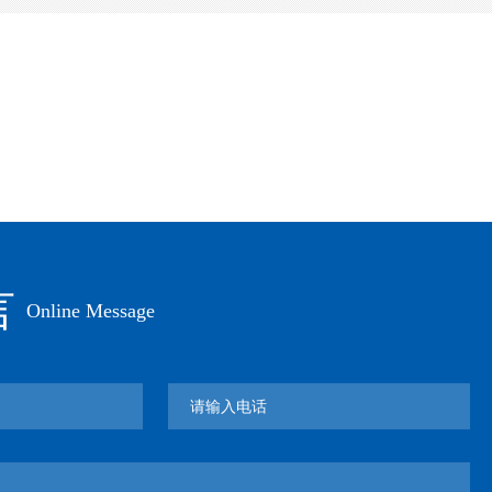
言
Online Message