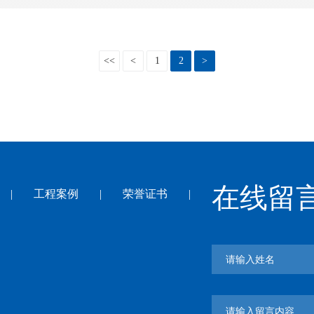
<<
<
1
2
>
在线留
|
工程案例
|
荣誉证书
|